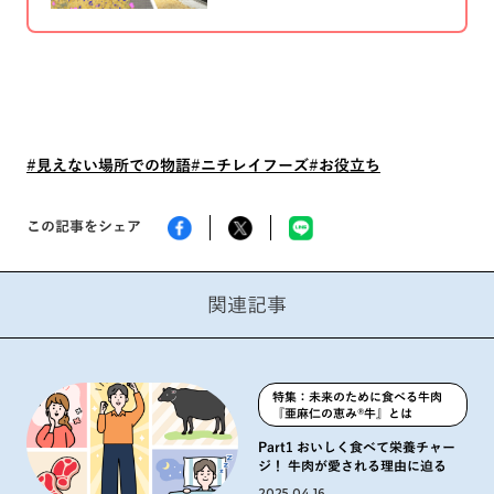
つ、『本格炒め炒飯®』。その製
造現場に、AI技術が導入されてい
ることをご存知でしょうか。 今
回は、『本格炒め炒飯』の製造現
場を変えた、従業員ともう一つ
の“目”に迫ります。
#見えない場所での物語
#ニチレイフーズ
#お役立ち
この記事をシェア
関連記事
特集：未来のために食べる牛肉
『亜麻仁の恵み®️牛』とは
Part1 おいしく食べて栄養チャー
ジ！ 牛肉が愛される理由に迫る
2025.04.16