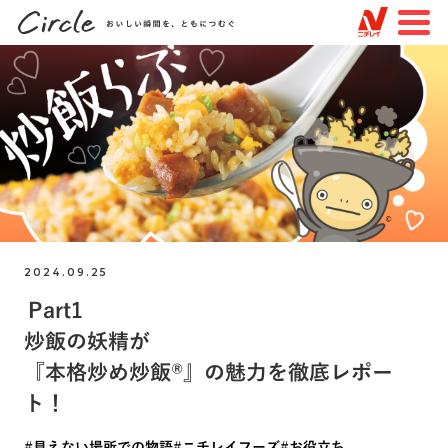
JP
EN
TOP
すべての記事
特集
知る・楽しむ
2024.09.25
トピックスで探す
Part1
#未来を変える物語
#見えない場所での物語
炒飯の妖精が
#つながりを作る物語
#ニチレイフーズ
『本格炒め炒飯®︎』の魅力を徹底レポー
#ニチレイロジグループ
#ニチレイバイオサイエンス
ト！
#品質
#サステナビリティ
#挑戦
#見えない場所での物語
#ニチレイフーズ
#お役立ち