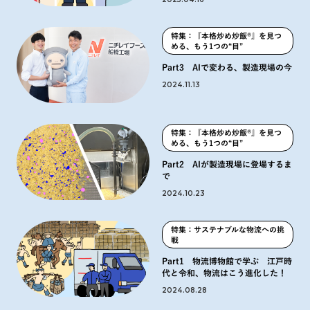
特集：『本格炒め炒飯®』を見つ
める、もう1つの“目”
Part3 AIで変わる、製造現場の今
2024.11.13
特集：『本格炒め炒飯®』を見つ
める、もう1つの“目”
Part2 AIが製造現場に登場するま
で
2024.10.23
特集：サステナブルな物流への挑
戦
Part1 物流博物館で学ぶ 江戸時
代と令和、物流はこう進化した！
2024.08.28