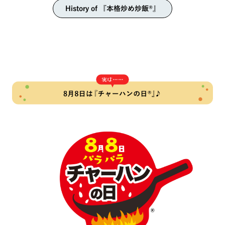
History of 『本格炒め炒飯®️』