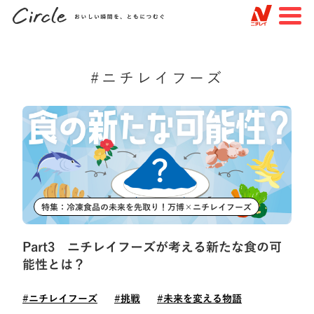
JP
EN
#ニチレイフーズ
TOP
すべての記事
特集
知る・楽しむ
トピックスで探す
特集：冷凍食品の未来を先取り！万博×ニチレイフーズ
#未来を変える物語
#見えない場所での物語
Part3 ニチレイフーズが考える新たな食の可
#つながりを作る物語
#ニチレイフーズ
能性とは？
#ニチレイロジグループ
#ニチレイバイオサイエンス
#ニチレイフーズ
#挑戦
#未来を変える物語
#品質
#サステナビリティ
#挑戦