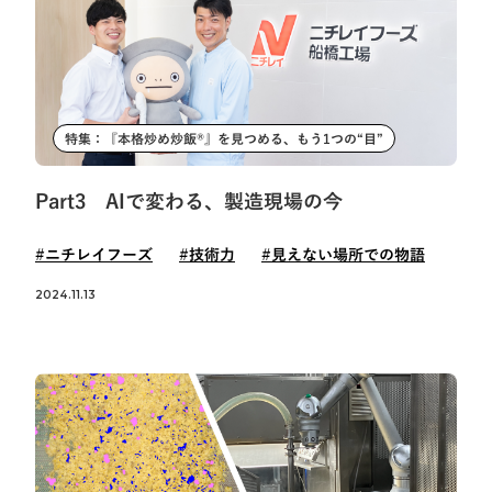
特集：『本格炒め炒飯®』を見つめる、もう1つの“目”
Part3 AIで変わる、製造現場の今
#ニチレイフーズ
#技術力
#見えない場所での物語
2024.11.13