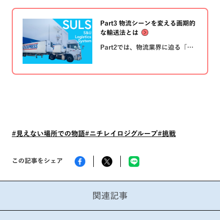
Part3 物流シーンを変える画期的
な輸送法とは
Part2では、物流業界に迫る「モ
ノが運べない」リスクと、それを
打破するためにニチレイロジグル
ープが取り組みはじめた、ある挑
戦についてご紹介しました。
Part3ではその挑戦の軌跡と、物
流現場の今を追います。
#見えない場所での物語
#ニチレイロジグループ
#挑戦
この記事をシェア
関連記事