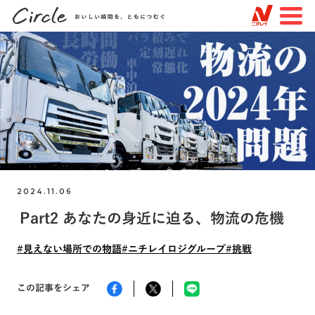
JP
EN
TOP
すべての記事
特集
知る・楽しむ
2024.11.06
トピックスで探す
Part2 あなたの身近に迫る、物流の危機
#未来を変える物語
#見えない場所での物語
#見えない場所での物語
#ニチレイロジグループ
#挑戦
#つながりを作る物語
#ニチレイフーズ
#ニチレイロジグループ
#ニチレイバイオサイエンス
この記事をシェア
#品質
#サステナビリティ
#挑戦