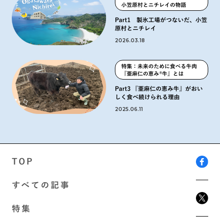
小笠原村とニチレイの物語
Part1 製氷工場がつないだ、小笠
原村とニチレイ
2026.03.18
特集：未来のために食べる牛肉
『亜麻仁の恵み®️牛』とは
Part3 『亜麻仁の恵み牛』がおい
しく食べ続けられる理由
2025.06.11
TOP
すべての記事
特集