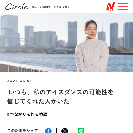
JP
EN
TOP
すべての記事
特集
知る・楽しむ
2024.03.01
トピックスで探す
いつも、私のアイスダンスの可能性を
#未来を変える物語
#見えない場所での物語
信じてくれた人がいた
#つながりを作る物語
#ニチレイフーズ
#つながりを作る物語
#ニチレイロジグループ
#ニチレイバイオサイエンス
#品質
#サステナビリティ
#挑戦
この記事をシェア