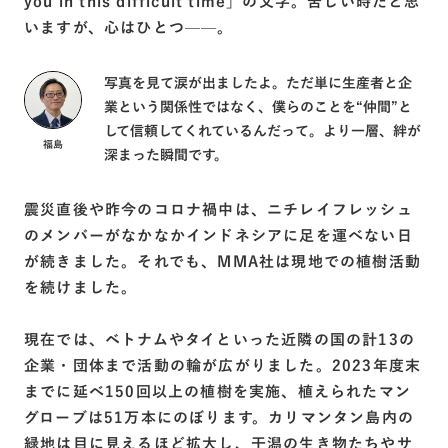
you in this difficult time」の文字。苦しい時だと思
いますが、心はひとつ——。
写真を見て涙が出ましたよ。ただ単に生産者と企
業という関係性ではなく、僕らのことを“仲間”と
して信頼してくれているんだって。より一層、絆が
福島
深まった瞬間です。
震災直後や昨今のコロナ禍中は、ニチレイフレッシュ
のメンバーがなかなかインドネシアに足を運べない日
が続きました。それでも、MMA社は現地での植樹活動
を続けました。
現在では、ベトナムやタイといった近隣の国の計13の
企業・団体まで活動の輪が広がりました。2023年度末
までに延べ150回以上の植樹を実施、植えられたマン
グローブは51万本にのぼります。カリマンタン島内の
緑地は目に見えるほど拡大し、干潟の生き物たちやサ