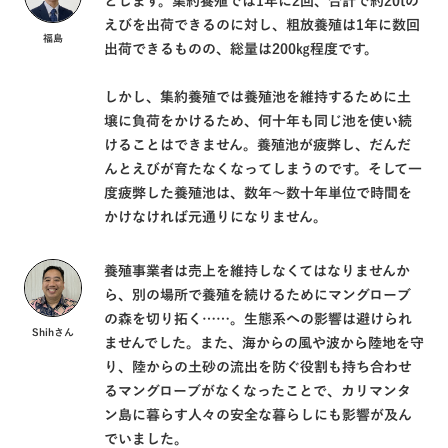
とします。集約養殖では1年に2回、合計で約20tの
えびを出荷できるのに対し、粗放養殖は1年に数回
福島
出荷できるものの、総量は200㎏程度です。
しかし、集約養殖では養殖池を維持するために土
壌に負荷をかけるため、何十年も同じ池を使い続
けることはできません。養殖池が疲弊し、だんだ
んとえびが育たなくなってしまうのです。そして一
度疲弊した養殖池は、数年〜数十年単位で時間を
かけなければ元通りになりません。
養殖事業者は売上を維持しなくてはなりませんか
ら、別の場所で養殖を続けるためにマングローブ
の森を切り拓く……。生態系への影響は避けられ
Shihさん
ませんでした。また、海からの風や波から陸地を守
り、陸からの土砂の流出を防ぐ役割も持ち合わせ
るマングローブがなくなったことで、カリマンタ
ン島に暮らす人々の安全な暮らしにも影響が及ん
でいました。