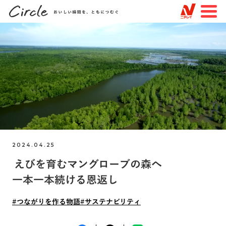
JP
EN
TOP
すべての記事
特集
知る・楽しむ
トピックスで探す
2024.04.25
えびを育むマングローブの森へ
#未来を変える物語
#見えない場所での物語
一本一本続ける恩返し
#つながりを作る物語
#ニチレイフーズ
#ニチレイロジグループ
#ニチレイバイオサイエンス
#つながりを作る物語
#サステナビリティ
#品質
#サステナビリティ
#挑戦