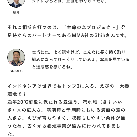
クトになるとは、正直思わなかったな。
福島
それに相槌を打つのは、『⽣命の森プロジェクト』発
足時からのパートナーであるMMA社のShihさんです。
本当にね。よく話すけど、こんなに長く続く取り
組みになってびっくりしているよ。写真を見ている
と達成感を感じるね。
Shihさん
インドネシアは世界でもトップ3に入る、えびの一大養
殖地です。
通年20℃前後に保たれる気温や、汽水域（きすいい
き）
の広大さ。満潮時と干潮時における海面の差の
※
大きさ。えびが育ちやすく、収穫もしやすい条件が揃
うため、古くから養殖事業が盛んに行われてきまし
た。