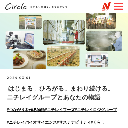
JP
EN
TOP
すべての記事
特集
知る・楽しむ
トピックスで探す
2024.03.01
はじまる。ひろがる。まわり続ける。
#未来を変える物語
#見えない場所での物語
ニチレイグループとあなたの物語
#つながりを作る物語
#ニチレイフーズ
#つながりを作る物語
#ニチレイフーズ
#ニチレイロジグループ
#ニチレイロジグループ
#ニチレイバイオサイエンス
#品質
#サステナビリティ
#挑戦
#ニチレイバイオサイエンス
#サステナビリティ
#くらし