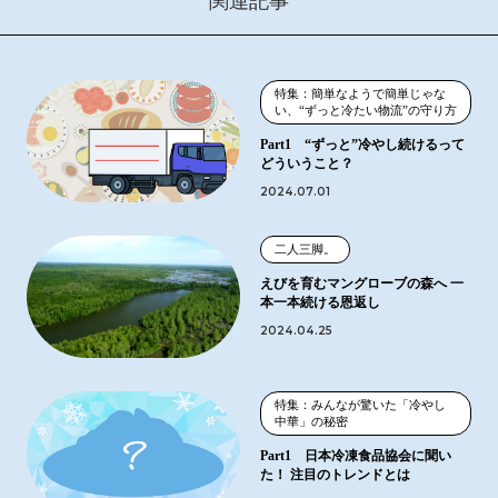
関連記事
特集：簡単なようで簡単じゃな
い、“ずっと冷たい物流”の守り方
Part1 “ずっと”冷やし続けるって
どういうこと？
2024.07.01
二人三脚。
えびを育むマングローブの森へ 一
本一本続ける恩返し
2024.04.25
特集：みんなが驚いた「冷やし
中華」の秘密
Part1 日本冷凍食品協会に聞い
た！ 注目のトレンドとは