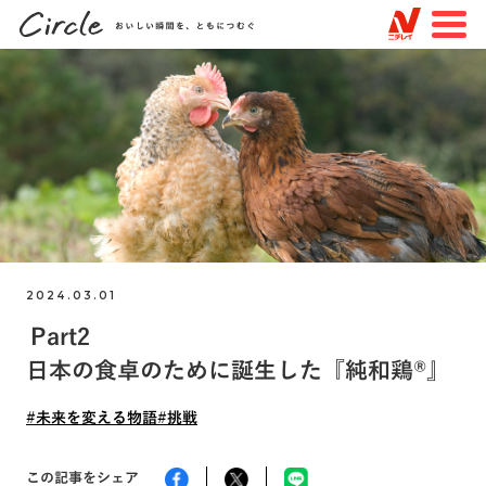
JP
EN
TOP
すべての記事
特集
知る・楽しむ
2024.03.01
トピックスで探す
Part2
#未来を変える物語
#見えない場所での物語
日本の食卓のために誕生した『純和鶏®️』
#つながりを作る物語
#ニチレイフーズ
#未来を変える物語
#挑戦
#ニチレイロジグループ
#ニチレイバイオサイエンス
#品質
#サステナビリティ
#挑戦
この記事をシェア