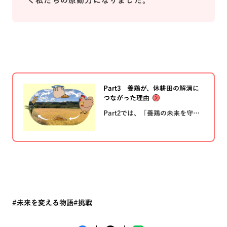
く私たちの原動力になりました。
Part3 養鶏が、休耕田の解消に
つながった理由
Part2では、「養鶏の未来を守り
たい」という思いから、ノウハウ
のない養鶏に挑戦したニチレイフ
レッシュの試行錯誤の道のりをお
伝えしました。 Part3では、岩手
県の農業にある変化をもたらし
た、『純和鶏』の飼料へのこだわ
りについてお伝えします。
#未来を変える物語
#挑戦